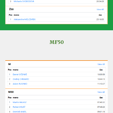
MF
50