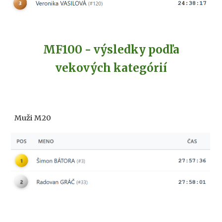
MF100 - v
ýsledky podľa
vekových kategórií
Muži M20