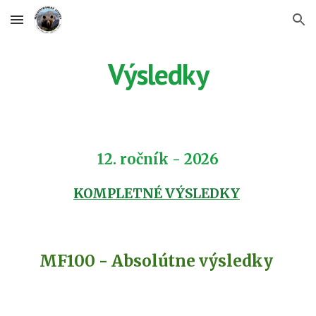
Skip to main content
Skip to navigation
Výsledky
1
2
. ročník - 202
6
KOMPLETNÉ VÝSLEDKY
MF100 - Absolútne v
ýsledky