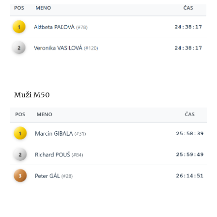
Muži M
50