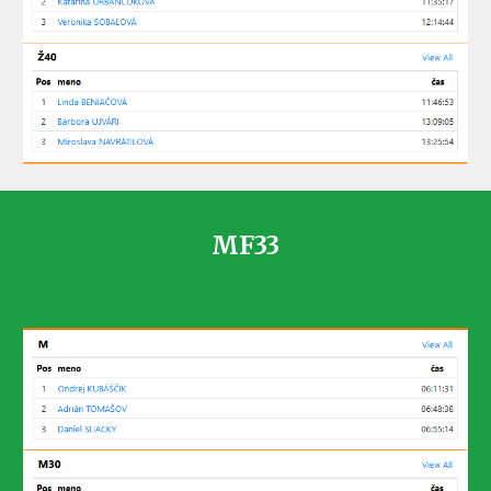
MF
33