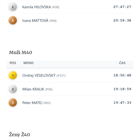
Muži M
40
Ženy Ž
40